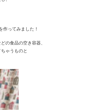
！
を作ってみました！
などの食品の空き容器、
てちゃうものと