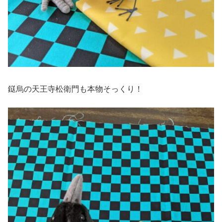
鎹烏の天王寺松衛門も本物そっくり！