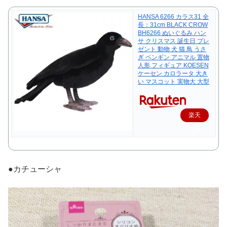
HANSA 6266 カラス31 全
長：31cm BLACK CROW
BH6266 ぬいぐるみ ハン
サ クリスマス 誕生日 プレ
ゼント 動物 犬 猫 鳥 うさ
ぎ ペンギン アニマル 置物
人形 フィギュア KOESEN
ケーセン カロラータ 大き
い マスコット 実物大 大型
楽天
で購
入
●カチューシャ