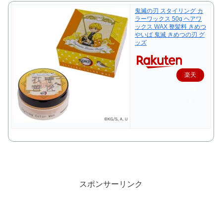
鬼滅の刃 スタイリング カ
ラーワックス 50g ヘアワ
ックス WAX 整髪料 きめつ
やいば 鬼滅 きめつの刃 グ
ッズ
楽天
で購
入
スポンサーリンク