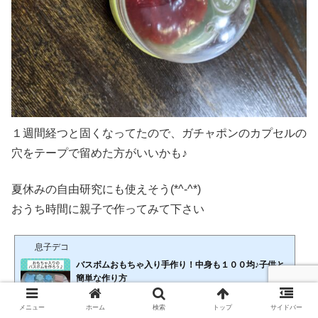
１週間経つと固くなってたので、ガチャポンのカプセルの
穴をテープで留めた方がいいかも♪
夏休みの自由研究にも使えそう(*^-^*)
おうち時間に親子で作ってみて下さい
息子デコ
バスボムおもちゃ入り手作り！中身も１００均♪子供と
簡単な作り方
🕒️2021年5月16日
息子達を連れて１００均に行くと、「おもちゃは買わんよ」と言っても「これなら
メニュー
ホーム
検索
トップ
サイドバー
いい？」と持ってくるのがおもちゃ入りのバスボム可愛くて、ついつい買っちゃう