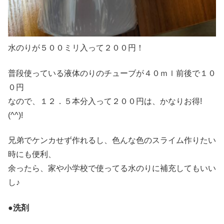
水のりが５００ミリ入って２００円！
普段使っている液体のりのチューブが４０ｍｌ前後で１０
０円
なので、１２．５本分入って２００円は、かなりお得!
(^^)!
兄弟でケンカせず作れるし、色んな色のスライム作りたい
時にも便利、
余ったら、家や小学校で使ってる水のりに補充してもいい
し♪
●洗剤