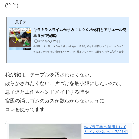
(*^-^*)
息子デコ
キラキラスライム作り方！１００均材料とアリエール簡
単５分で完成♪
🕒️2021年5月25日
子供達に大人気のスライム作り♪色を付けるだけでも十分楽しいですが、キラキラに
すると、テンション上がる↑１００均材料とアリエールを混ぜて５分で完成！息子達
と鬼滅の刃の炭治郎と善逸を勝手にイメージしてキラキラスライム作ってみました^
^♪キラキラスライム作り方！１００均材料とアリエール簡単５分で完成♪スライム作
りには、ホウ砂や洗濯のりを使う方法もありますが、中途半端に余ってしまうと使
い道に困っちゃいませんか？余っても使い道に困らない材料でめっちゃ伸び～るキ
我が家は、テーブルを汚されたくない、
ラキラスライムを作ってみましたこ～んなに伸びるよh...
散らかされたくない、片づけを最小限にしたいので、
息子達と工作やハンドメイドする時や
宿題の消しゴムのカスが散らからないように
コレを使ってます
蝶プラ工業 作業用トレイ
リビングパレット 782641