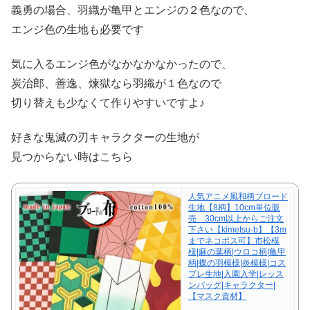
義勇の場合、羽織が亀甲とエンジの２色なので、
エンジ色の生地も必要です
気に入るエンジ色がなかなかなかったので、
炭治郎、善逸、煉獄なら羽織が１色なので
切り替えも少なくて作りやすいですよ♪
好きな鬼滅の刃キャラクターの生地が
見つからない時はこちら
人気アニメ風和柄ブロード
生地【8柄】10cm単位販
売 30cm以上からご注文
下さい【kimetsu-b】【3m
までネコポス可】市松模
様|麻の葉柄|ウロコ柄|亀甲
柄|蝶の羽模様|炎模様|コス
プレ生地|入園入学|レッス
ンバッグ|キャラクター|
【マスク資材】