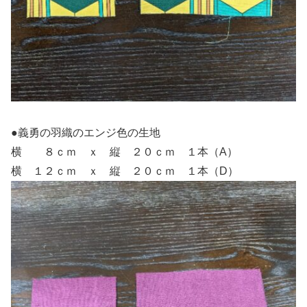
●義勇の羽織のエンジ色の生地
横 ８ｃｍ ｘ 縦 ２０ｃｍ １本（A）
横 １２ｃｍ ｘ 縦 ２０ｃｍ １本（D）