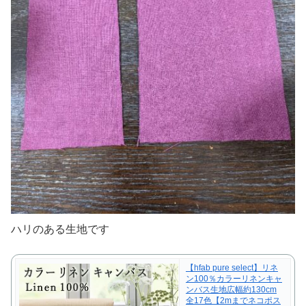
ハリのある生地です
【hfab pure select】リネ
ン100％カラーリネンキャ
ンバス生地広幅約130cm
全17色【2mまでネコポス