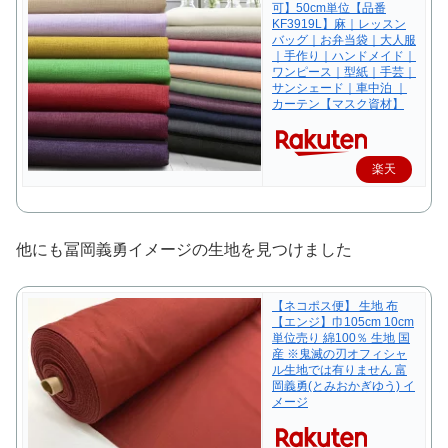
可】50cm単位【品番
KF3919L】麻｜レッスン
バッグ｜お弁当袋｜大人服
｜手作り｜ハンドメイド｜
ワンピース｜型紙｜手芸｜
サンシェード｜車中泊 ｜
カーテン【マスク資材】
楽天
で購
入
他にも冨岡義勇イメージの生地を見つけました
【ネコポス便】 生地 布
【エンジ】巾105cm 10cm
単位売り 綿100％ 生地 国
産 ※鬼滅の刃オフィシャ
ル生地では有りません 富
岡義勇(とみおかぎゆう) イ
メージ