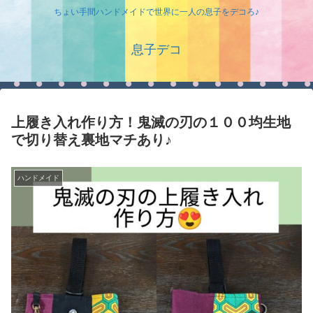
ちょい手間ハンドメイドで世界に一人の息子をデコろ♪
息子デコ
上履き入れ作り方！鬼滅の刃の１００均生地
で切り替え裏地マチあり♪
ハンドメイド