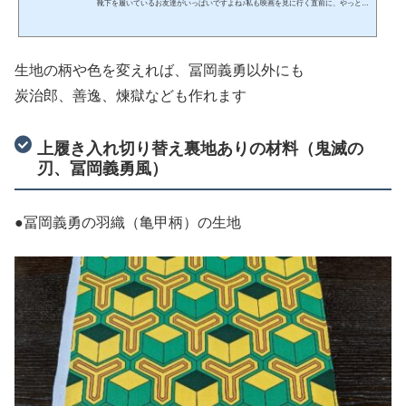
靴下を履いているお友達がいっぱいですよね♪私も映画を見に行く直前に、やっと鬼
滅の刃のマスクを手作りしましたそこで困ったのが名前付けです炭治郎の羽織柄の
黒、緑、鬼殺隊の隊服の黒、マジックで書けない・・・あ！鬼滅の刃のロゴでネー
ムプレート作ったら、かっこよくない？と思い付きで作りました♪１００均材料で出
来ますよ鬼滅の刃のネームプレートの作り方！マスクの名前付けや学校グッズに今
生地の柄や色を変えれば、冨岡義勇以外にも
回、鬼滅の刃のハンドメイドマスク用に１００均の材料...
炭治郎、善逸、煉獄なども作れます
上履き入れ切り替え裏地ありの材料（鬼滅の
刃、冨岡義勇風）
●冨岡義勇の羽織（亀甲柄）の生地