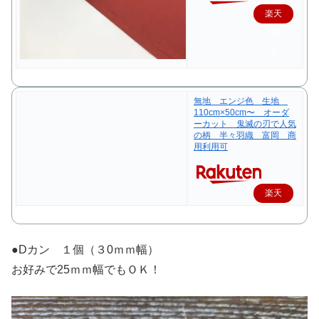
楽天
で購
入
無地 エンジ色 生地
110cm×50cm〜 オーダ
ーカット 鬼滅の刃で人気
の柄 半々羽織 富岡 商
用利用可
楽天
で購
入
●Dカン １個（３0ｍｍ幅）
お好みで25ｍｍ幅でもＯＫ！