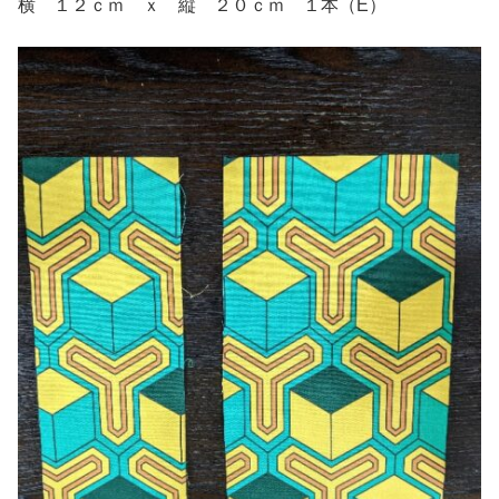
横 １２ｃｍ ｘ 縦 ２０ｃｍ １本（E）