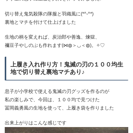
切り替え鬼気殺隊の隊服と羽織風に(*^-^*)
裏地とマチを付けて仕上げました
生地の柄を変えれば、炭治郎や善逸、煉獄、
禰豆子やしのぶも作れます(⋈◍＞◡＜◍)。✧♡
上履き入れ作り方！鬼滅の刃の１００均生
地で切り替え裏地マチあり♪
息子が小学校で使える鬼滅の刃グッズを作るのが
私の楽しみで、今回は、１００均で見つけた
冨岡義勇風の生地を使って、上履き袋を作りました
出来上がりはこんな感じです