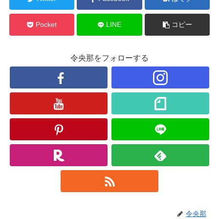
Pocket
LINE
コピー
令央那をフォローする
令央那