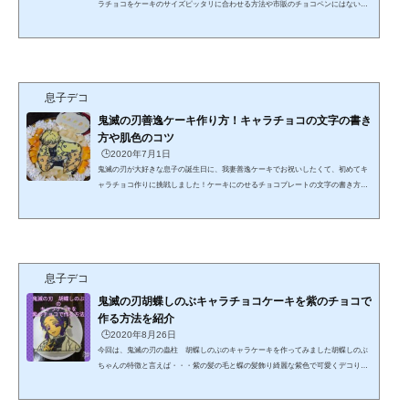
ラチョコをケーキのサイズピッタリに合わせる方法や市販のチョコペンにはない顔
や手足の肌色や炭治郎の羽織の濃い緑色を作る方法を動画を交えて紹介します鬼滅
の刃竈門炭治郎キャラチョコケーキ♪羽織の緑や肌色の作り方紹介次男の誕生日に我
妻善逸のキャラケーキを作った事がきっかけで、キャラチョコの魅力にはまりまし
た今回は、長男に鬼滅の刃の竈門炭治郎のキャラチョコを作りました出来上がり
は、こんな感じこだわったのは、ケーキのサイズにピッタ...
息子デコ
鬼滅の刃善逸ケーキ作り方！キャラチョコの文字の書き
方や肌色のコツ
🕒️2020年7月1日
鬼滅の刃が大好きな息子の誕生日に、我妻善逸ケーキでお祝いしたくて、初めてキ
ャラチョコ作りに挑戦しました！ケーキにのせるチョコプレートの文字の書き方
や、キャラクターの顔や手などの肌色をチョコペンで作る方法、イラストを選ぶコ
ツや写す順番、チョコプレートに必要なチョコの分量などを紹介します♪鬼滅の刃我
妻善逸ケーキの作り方今回は、３歳の次男の誕生日にきめつのやいばの我妻善逸く
んのキャラクターケーキを作りました選んだイラストは、息子がいつもごっこ遊び
でマネしてる「壱ノ型 雷の呼吸 霹靂一閃！」です カッ...
息子デコ
鬼滅の刃胡蝶しのぶキャラチョコケーキを紫のチョコで
作る方法を紹介
🕒️2020年8月26日
今回は、鬼滅の刃の蟲柱 胡蝶しのぶのキャラケーキを作ってみました胡蝶しのぶ
ちゃんの特徴と言えば・・・紫の髪の毛と蝶の髪飾り綺麗な紫色で可愛くデコりた
いのに、100均の紫のチョコペンはイマイチ色が薄いんです発色のいい紫色のチョコ
を作って、キャラチョコを作る方法を紹介します♪鬼滅の刃胡蝶しのぶキャラチョコ