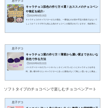
息子デコ
キャラチョコ肌色の作り方４選！おススメのチョコペン
や食紅を紹介♪
🕒️2020年9月15日
キャラチョコのキャラクターが人の場合、一番悩むのが顔や手足の肌色ではないで
しょうか？１００均でも色んな色のチョコペンが販売されていますが、色鉛筆のよ
うな肌色はありませんそこで、チョコ同士を混ぜたり、食紅を加えたり、身近な食
材を混ぜて実験してみましたその中から「これはいけるな！」と思った４選を紹
介、これさえあれば、完璧な肌色が作れるよキャラチョコ肌色の作り方肌色を作る
時に私が思いついた色の掛け合わせは、①赤（ピンク）＋黄色＋白②オレンジ＋白
③黄色＋白④オレンジ＋黄色はこんな感じです１００均に売って...
息子デコ
キャラチョコ紫の作り方！薄紫から濃い紫まできれいな
発色で作る方法
🕒️2020年8月22日
バースデーケーキのプレートやバレンタインやプレゼントにキャラチョコを作る
時、濃い紫や作りたいキャラクターに合った紫色がなくて悔しい思いをした事あり
ませんか？チョコを２色混ぜてみたり、食紅を混ぜたり、試行錯誤してた結果、発
色のいい紫色のチョコが作れる方法を見つけました！失敗談を含めて紹介しますキ
ャラチョコ紫の作り方！紫色のキャラクターで私がパッ！と思いつくのは、アンパ
ンマンのバイキンマンやドラゴンボールのフリーザ、 鬼滅の刃の胡蝶しのぶやマ
ソフトタイプのチョコペンで楽しむチョコペンアート
リオのワルイージ 我が家は男の子２人なので、女の子の好...
息子デコ