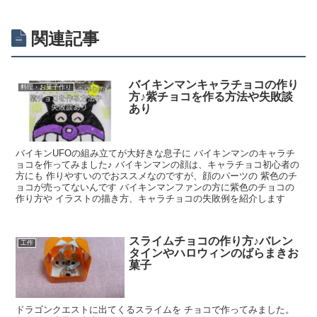
関連記事
バイキンマンキャラチョコの作り
料理・お菓子作り
方♪紫チョコを作る方法や失敗談
あり
バイキンUFOの組み立てが大好きな息子に バイキンマンのキャラチ
ョコを作ってみました♪ バイキンマンの顔は、キャラチョコ初心者の
方にも 作りやすいのでおススメなのですが、顔のパーツの 紫色のチ
ョコが売ってないんです バイキンマンファンの方に紫色のチョコの
作り方や イラストの描き方、キャラチョコの失敗例を紹介します
スライムチョコの作り方♪バレン
工作
タインやハロウィンのばらまきお
菓子
ドラゴンクエストに出てくるスライムを チョコで作ってみました。