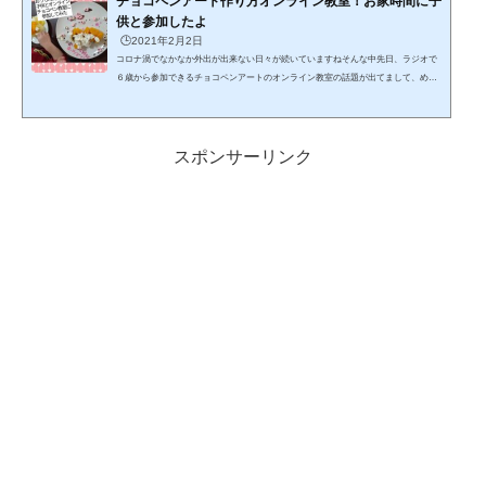
チョコペンアート作り方オンライン教室！お家時間に子
供と参加したよ
🕒️2021年2月2日
コロナ渦でなかなか外出が出来ない日々が続いていますねそんな中先日、ラジオで
６歳から参加できるチョコペンアートのオンライン教室の話題が出てまして、めっ
ちゃ気になったので、元気があり余る子供達と参加してみましたバレンタインやホ
ワイトデー、お誕生日に披露したくなる技をオンラインで習えるチョコペン教室の
レビューを紹介します♪チョコペンアート作り方オンライン教室！お家時間に子供と
参加したよチョコペンアート流行ってますよね私もインスタグラムやYouTubeで素
スポンサーリンク
敵な作品を見て、「やってみたい💛」と鬼滅の刃の...