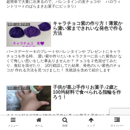
超簡単で大量に出来るので、バレンタインの友チョコや ハロウィ
ントリートのばらまきお菓子にピッタリ♪
キャラチョコ紫の作り方！薄紫か
料理・お菓子作り
ら濃い紫まできれいな発色で作る
方法
バースデーケーキのプレートやバレンタインや プレゼントにキャラ
チョコを作る時、 濃い紫や作りたいキャラクターに合った紫色が な
くて悔しい思いをした事ありませんか？ チョコを２色混ぜてみた
り、食紅を混ぜたり、 試行錯誤してた結果、発色のいい紫色のチョ
コが 作れる方法を見つけました！ 失敗談を含めて紹介します
子供が喜ぶ手作りお菓子♪2歳と
料理・お菓子作り
100均材料で食べられる指輪を作
ろう！
ままごと好きの2歳と1年生の子供が 喜ぶお菓子を手作りしてみまし
た。 子供の指にピッタリでホワイトデーの プレゼントにも喜ばれ
そうな 食べられるハートの指輪を作ります。 材料は、ほぼ100均で
メニュー
ホーム
検索
トップ
サイドバー
揃います♪