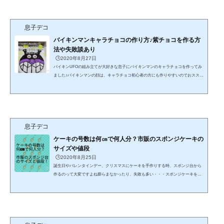
ケーキ作り方♪パティシエになったつもりで、一度は試してみたいキャラチョコ手間
は掛かるけど、やってみると「全集中！」出来て結構ハマる♪キャラチョコプレート
さえ作っておけば、缶詰のフルーツと市販のスポンジ...
息子デコ
バイキンマンキャラチョコの作り方♪紫チョコを作る方
法や失敗談あり
🕒️2020年8月27日
バイキンUFOの組み立てが大好きな息子にバイキンマンのキャラチョコを作ってみ
ました♪バイキンマンの顔は、キャラチョコ初心者の方にも作りやすいのでおススメ
なのですが、顔のパーツの紫色のチョコが売ってないんですバイキンマンファンの
方に紫色のチョコの作り方やイラストの描き方、キャラチョコの失敗例を紹介しま
すキャラチョコケーキバイキンマンの紫のチョコの作り方♪スポンジ台に飾るだけで
オリジナルのお誕生日ケーキが出来るキャラチョコ♪どんなキャラクターでもキャラ
チョコに出来るのですが、特にアンパンマンに出てくる...
息子デコ
ケーキの号数は何㎝で何人分？市販のスポンジケーキの
サイズや値段
🕒️2020年8月25日
誕生日やバレンタインデー、クリスマスにケーキを手作りする時、スポンジ台から
作るのって大変ですよね膨らまなかったり、失敗も多い・・・スポンジケーキを買
いたいけど、ケーキの号数が何㎝で何人分か分からないそんな方の為に、スポンジ
台のサイズとオフシーズンでも買えるお店や取り揃えているサイズを紹介しますケ
ーキの号数は何センチで何人分？ケーキのサイズって何で単位が号なんだろう？分
かりにくいですよねケーキのサイズは、昔ながらの尺貫法が使われているそうでケ
ーキの単位1号＝直径1寸（３ｃｍ）がケーキのサイズを表...