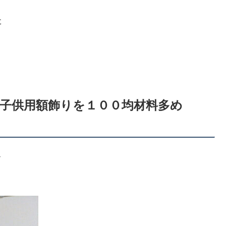
た
♪子供用額飾りを１００均材料多め
ク