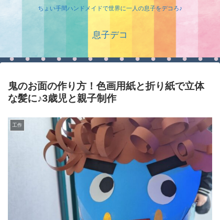
ちょい手間ハンドメイドで世界に一人の息子をデコろ♪
息子デコ
鬼のお面の作り方！色画用紙と折り紙で立体
な髪に♪3歳児と親子制作
工作