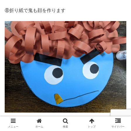
⑧折り紙で鬼も顔を作ります
黒の折り紙で鬼も眉毛を作ります
メニュー
ホーム
検索
トップ
サイドバー