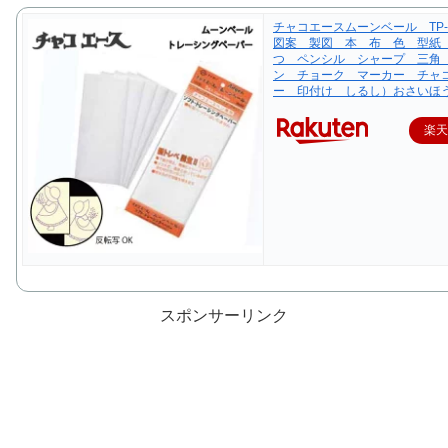
チャコエースムーンベール TP
図案 製図 本 布 色 型紙
つ ペンシル シャープ 三角
ン チョーク マーカー チャ
ー 印付け しるし）おさいほ
楽
スポンサーリンク