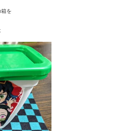
の箱を
た