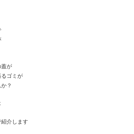
で
が
の蓋が
張るゴミが
んか？
た
で紹介します