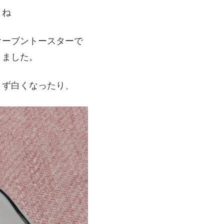
よね
オーブントースターで
りました。
まず白くなったり、